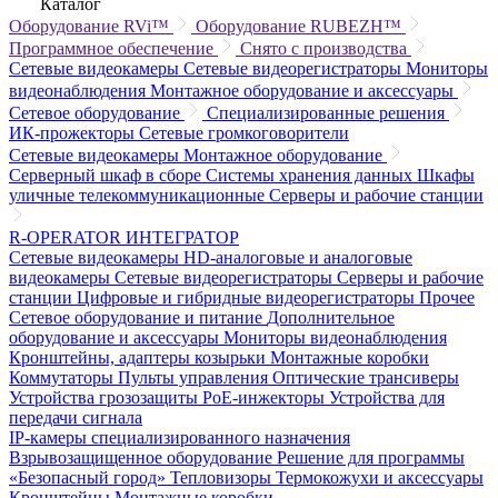
Каталог
Оборудование RVi™
Оборудование RUBEZH™
Программное обеспечение
Снято с производства
Сетевые видеокамеры
Сетевые видеорегистраторы
Мониторы
видеонаблюдения
Монтажное оборудование и аксессуары
Сетевое оборудование
Специализированные решения
ИК-прожекторы
Сетевые громкоговорители
Сетевые видеокамеры
Монтажное оборудование
Серверный шкаф в сборе
Системы хранения данных
Шкафы
уличные телекоммуникационные
Серверы и рабочие станции
R-OPERATOR
ИНТЕГРАТОР
Сетевые видеокамеры
HD-аналоговые и аналоговые
видеокамеры
Сетевые видеорегистраторы
Серверы и рабочие
станции
Цифровые и гибридные видеорегистраторы
Прочее
Сетевое оборудование и питание
Дополнительное
оборудование и аксессуары
Мониторы видеонаблюдения
Кронштейны, адаптеры козырьки
Монтажные коробки
Коммутаторы
Пульты управления
Оптические трансиверы
Устройства грозозащиты
PoE-инжекторы
Устройства для
передачи сигнала
IP-камеры специализированного назначения
Взрывозащищенное оборудование
Решение для программы
«Безопасный город»
Тепловизоры
Термокожухи и аксессуары
Кронштейны
Монтажные коробки