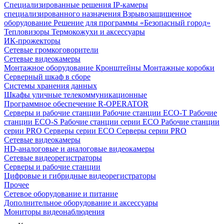
Специализированные решения
IP-камеры
специализированного назначения
Взрывозащищенное
оборудование
Решение для программы «Безопасный город»
Тепловизоры
Термокожухи и аксессуары
ИК-прожекторы
Сетевые громкоговорители
Сетевые видеокамеры
Монтажное оборудование
Кронштейны
Монтажные коробки
Серверный шкаф в сборе
Системы хранения данных
Шкафы уличные телекоммуникационные
Программное обеспечение R-OPERATOR
Серверы и рабочие станции
Рабочие станции ECO-T
Рабочие
станции ECO-S
Рабочие станции серии ECO
Рабочие станции
серии PRO
Серверы серии ECO
Серверы серии PRO
Сетевые видеокамеры
HD-аналоговые и аналоговые видеокамеры
Сетевые видеорегистраторы
Серверы и рабочие станции
Цифровые и гибридные видеорегистраторы
Прочее
Сетевое оборудование и питание
Дополнительное оборудование и аксессуары
Мониторы видеонаблюдения