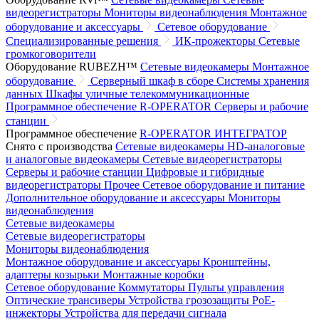
видеорегистраторы
Мониторы видеонаблюдения
Монтажное
оборудование и аксессуары
Сетевое оборудование
Специализированные решения
ИК-прожекторы
Сетевые
громкоговорители
Оборудование RUBEZH™
Сетевые видеокамеры
Монтажное
оборудование
Серверный шкаф в сборе
Системы хранения
данных
Шкафы уличные телекоммуникационные
Программное обеспечение R-OPERATOR
Серверы и рабочие
станции
Программное обеспечение
R-OPERATOR
ИНТЕГРАТОР
Снято с производства
Сетевые видеокамеры
HD-аналоговые
и аналоговые видеокамеры
Сетевые видеорегистраторы
Серверы и рабочие станции
Цифровые и гибридные
видеорегистраторы
Прочее
Сетевое оборудование и питание
Дополнительное оборудование и аксессуары
Мониторы
видеонаблюдения
Сетевые видеокамеры
Сетевые видеорегистраторы
Мониторы видеонаблюдения
Монтажное оборудование и аксессуары
Кронштейны,
адаптеры козырьки
Монтажные коробки
Сетевое оборудование
Коммутаторы
Пульты управления
Оптические трансиверы
Устройства грозозащиты
PoE-
инжекторы
Устройства для передачи сигнала