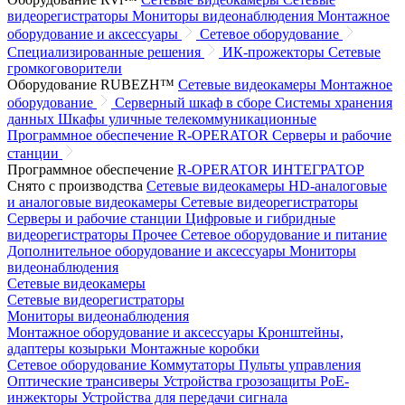
видеорегистраторы
Мониторы видеонаблюдения
Монтажное
оборудование и аксессуары
Сетевое оборудование
Специализированные решения
ИК-прожекторы
Сетевые
громкоговорители
Оборудование RUBEZH™
Сетевые видеокамеры
Монтажное
оборудование
Серверный шкаф в сборе
Системы хранения
данных
Шкафы уличные телекоммуникационные
Программное обеспечение R-OPERATOR
Серверы и рабочие
станции
Программное обеспечение
R-OPERATOR
ИНТЕГРАТОР
Снято с производства
Сетевые видеокамеры
HD-аналоговые
и аналоговые видеокамеры
Сетевые видеорегистраторы
Серверы и рабочие станции
Цифровые и гибридные
видеорегистраторы
Прочее
Сетевое оборудование и питание
Дополнительное оборудование и аксессуары
Мониторы
видеонаблюдения
Сетевые видеокамеры
Сетевые видеорегистраторы
Мониторы видеонаблюдения
Монтажное оборудование и аксессуары
Кронштейны,
адаптеры козырьки
Монтажные коробки
Сетевое оборудование
Коммутаторы
Пульты управления
Оптические трансиверы
Устройства грозозащиты
PoE-
инжекторы
Устройства для передачи сигнала