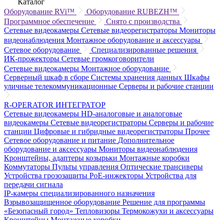
Каталог
Оборудование RVi™
Оборудование RUBEZH™
Программное обеспечение
Снято с производства
Сетевые видеокамеры
Сетевые видеорегистраторы
Мониторы
видеонаблюдения
Монтажное оборудование и аксессуары
Сетевое оборудование
Специализированные решения
ИК-прожекторы
Сетевые громкоговорители
Сетевые видеокамеры
Монтажное оборудование
Серверный шкаф в сборе
Системы хранения данных
Шкафы
уличные телекоммуникационные
Серверы и рабочие станции
R-OPERATOR
ИНТЕГРАТОР
Сетевые видеокамеры
HD-аналоговые и аналоговые
видеокамеры
Сетевые видеорегистраторы
Серверы и рабочие
станции
Цифровые и гибридные видеорегистраторы
Прочее
Сетевое оборудование и питание
Дополнительное
оборудование и аксессуары
Мониторы видеонаблюдения
Кронштейны, адаптеры козырьки
Монтажные коробки
Коммутаторы
Пульты управления
Оптические трансиверы
Устройства грозозащиты
PoE-инжекторы
Устройства для
передачи сигнала
IP-камеры специализированного назначения
Взрывозащищенное оборудование
Решение для программы
«Безопасный город»
Тепловизоры
Термокожухи и аксессуары
Кронштейны
Монтажные коробки