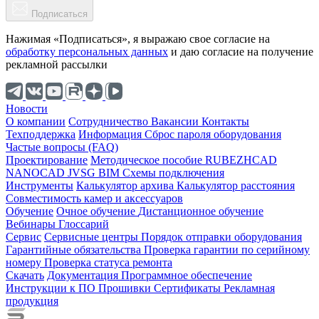
Подписаться
Нажимая «Подписаться», я выражаю свое согласие на
обработку персональных данных
и даю согласие на получение
рекламной рассылки
Новости
О компании
Cотрудничество
Вакансии
Контакты
Техподдержка
Информация
Сброс пароля оборудования
Частые вопросы (FAQ)
Проектирование
Методическое пособие
RUBEZHCAD
NANOCAD
JVSG
BIM
Схемы подключения
Инструменты
Калькулятор архива
Калькулятор расстояния
Совместимость камер и аксессуаров
Обучение
Очное обучение
Дистанционное обучение
Вебинары
Глоссарий
Сервис
Сервисные центры
Порядок отправки оборудования
Гарантийные обязательства
Проверка гарантии по серийному
номеру
Проверка статуса ремонта
Скачать
Документация
Программное обеспечение
Инструкции к ПО
Прошивки
Сертификаты
Рекламная
продукция