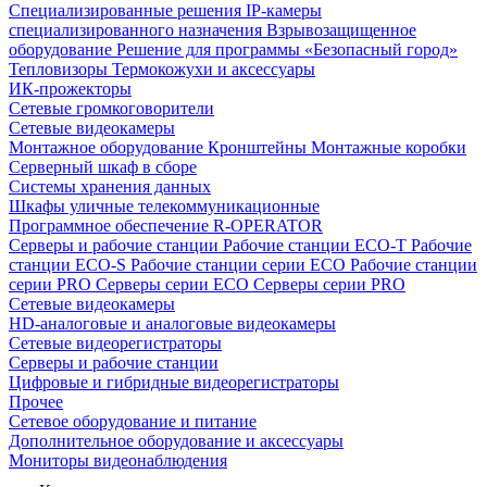
Специализированные решения
IP-камеры
специализированного назначения
Взрывозащищенное
оборудование
Решение для программы «Безопасный город»
Тепловизоры
Термокожухи и аксессуары
ИК-прожекторы
Сетевые громкоговорители
Сетевые видеокамеры
Монтажное оборудование
Кронштейны
Монтажные коробки
Серверный шкаф в сборе
Системы хранения данных
Шкафы уличные телекоммуникационные
Программное обеспечение R-OPERATOR
Серверы и рабочие станции
Рабочие станции ECO-T
Рабочие
станции ECO-S
Рабочие станции серии ECO
Рабочие станции
серии PRO
Серверы серии ECO
Серверы серии PRO
Сетевые видеокамеры
HD-аналоговые и аналоговые видеокамеры
Сетевые видеорегистраторы
Серверы и рабочие станции
Цифровые и гибридные видеорегистраторы
Прочее
Сетевое оборудование и питание
Дополнительное оборудование и аксессуары
Мониторы видеонаблюдения