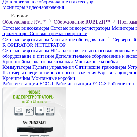
Дополнительное оборудование и аксессуары
Мониторы видеонаблюдения
Каталог
Оборудование RVi™
Оборудование RUBEZH™
Програм
Сетевые видеокамеры
Сетевые видеорегистраторы
Мониторы 
прожекторы
Сетевые громкоговорители
Сетевые видеокамеры
Монтажное оборудование
Серверный
R-OPERATOR
ИНТЕГРАТОР
Сетевые видеокамеры
HD-аналоговые и аналоговые видеокам
оборудование и питание
Дополнительное оборудование и аксе
Кронштейны, адаптеры козырьки
Монтажные коробки
Коммутаторы
Пульты управления
Оптические трансиверы
Уст
IP-камеры специализированного назначения
Взрывозащищенно
Кронштейны
Монтажные коробки
Рабочие станции ECO-T
Рабочие станции ECO-S
Рабочие ста