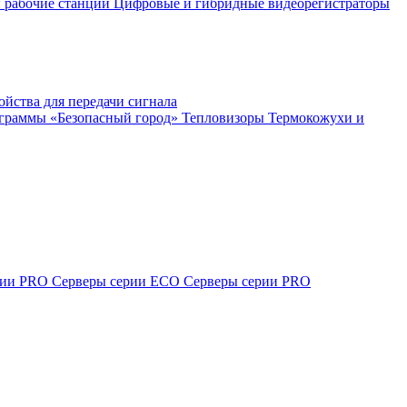
 рабочие станции
Цифровые и гибридные видеорегистраторы
ойства для передачи сигнала
ограммы «Безопасный город»
Тепловизоры
Термокожухи и
ерии PRO
Серверы серии ECO
Серверы серии PRO