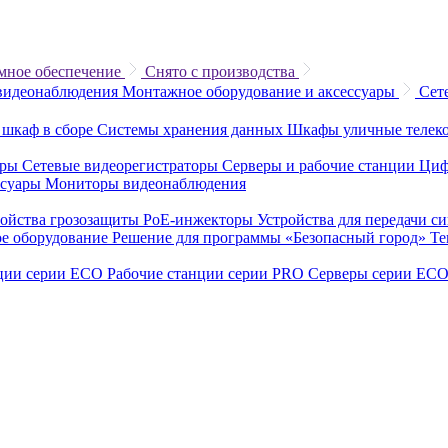
мное обеспечение
Снято с производства
видеонаблюдения
Монтажное оборудование и аксессуары
Сет
 шкаф в сборе
Системы хранения данных
Шкафы уличные теле
еры
Сетевые видеорегистраторы
Серверы и рабочие станции
Циф
ссуары
Мониторы видеонаблюдения
ройства грозозащиты
PoE-инжекторы
Устройства для передачи с
е оборудование
Решение для программы «Безопасный город»
Те
нции серии ECO
Рабочие станции серии PRO
Серверы серии EC