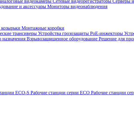
аналоговые видеокамеры
Сетевые видеорегистраторы
Серверы и
удование и аксессуары
Мониторы видеонаблюдения
 козырьки
Монтажные коробки
еские трансиверы
Устройства грозозащиты
PoE-инжекторы
Устр
о назначения
Взрывозащищенное оборудование
Решение для пр
станции ECO-S
Рабочие станции серии ECO
Рабочие станции с