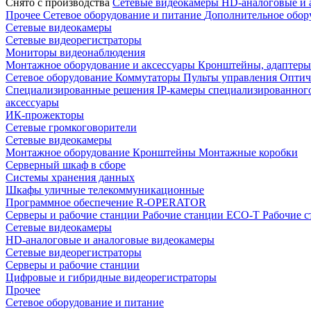
Снято с производства
Сетевые видеокамеры
HD-аналоговые и 
Прочее
Сетевое оборудование и питание
Дополнительное обор
Сетевые видеокамеры
Сетевые видеорегистраторы
Мониторы видеонаблюдения
Монтажное оборудование и аксессуары
Кронштейны, адаптеры
Сетевое оборудование
Коммутаторы
Пульты управления
Оптич
Специализированные решения
IP-камеры специализированног
аксессуары
ИК-прожекторы
Сетевые громкоговорители
Сетевые видеокамеры
Монтажное оборудование
Кронштейны
Монтажные коробки
Серверный шкаф в сборе
Системы хранения данных
Шкафы уличные телекоммуникационные
Программное обеспечение R-OPERATOR
Серверы и рабочие станции
Рабочие станции ECO-T
Рабочие 
Сетевые видеокамеры
HD-аналоговые и аналоговые видеокамеры
Сетевые видеорегистраторы
Серверы и рабочие станции
Цифровые и гибридные видеорегистраторы
Прочее
Сетевое оборудование и питание