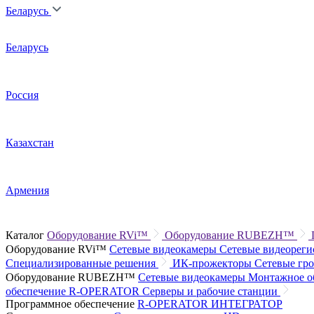
Беларусь
Беларусь
Россия
Казахстан
Армения
Каталог
Оборудование RVi™
Оборудование RUBEZH™
Оборудование RVi™
Сетевые видеокамеры
Сетевые видеорег
Специализированные решения
ИК-прожекторы
Сетевые гр
Оборудование RUBEZH™
Сетевые видеокамеры
Монтажное о
обеспечение R-OPERATOR
Серверы и рабочие станции
Программное обеспечение
R-OPERATOR
ИНТЕГРАТОР