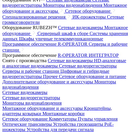
видеорегистраторы
Мониторы видеонаблюдения
Монтажное
оборудование и аксессуары
Сетевое оборудование
Специализированные решения
ИК-прожекторы
Сетевые
громкоговорители
Оборудование RUBEZH™
Сетевые видеокамеры
Монтажное
оборудование
Серверный шкаф в сборе
Системы хранения
данных
Шкафы уличные телекоммуникационные
Программное обеспечение R-OPERATOR
Серверы и рабочие
станции
Программное обеспечение
R-OPERATOR
ИНТЕГРАТОР
Снято с производства
Сетевые видеокамеры
HD-аналоговые
и аналоговые видеокамеры
Сетевые видеорегистраторы
Серверы и рабочие станции
Цифровые и гибридные
видеорегистраторы
Прочее
Сетевое оборудование и питание
Дополнительное оборудование и аксессуары
Мониторы
видеонаблюдения
Сетевые видеокамеры
Сетевые видеорегистраторы
Мониторы видеонаблюдения
Монтажное оборудование и аксессуары
Кронштейны,
адаптеры козырьки
Монтажные коробки
Сетевое оборудование
Коммутаторы
Пульты управления
Оптические трансиверы
Устройства грозозащиты
PoE-
инжекторы
Устройства для передачи сигнала