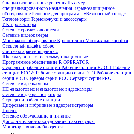
Специализированные решения
IP-камеры
специализированного назначения
Взрывозащищенное
оборудование
Решение для программы «Безопасный город»
Тепловизоры
Термокожухи и аксессуары
ИК-прожекторы
Сетевые громкоговорители
Сетевые видеокамеры
Монтажное оборудование
Кронштейны
Монтажные коробки
Серверный шкаф в сборе
Системы хранения данных
Шкафы уличные телекоммуникационные
Программное обеспечение R-OPERATOR
Серверы и рабочие станции
Рабочие станции ECO-T
Рабочие
станции ECO-S
Рабочие станции серии ECO
Рабочие станции
серии PRO
Серверы серии ECO
Серверы серии PRO
Сетевые видеокамеры
HD-аналоговые и аналоговые видеокамеры
Сетевые видеорегистраторы
Серверы и рабочие станции
Цифровые и гибридные видеорегистраторы
Прочее
Сетевое оборудование и питание
Дополнительное оборудование и аксессуары
Мониторы видеонаблюдения