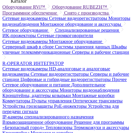
Каталог
Оборудование RVi™
Оборудование RUBEZH™
Программное обеспечение
Снято с производства
Сетевые видеокамеры
Сетевые видеорегистраторы
Мониторы
видеонаблюдения
Монтажное оборудование и аксессуары
Сетевое оборудование
Специализированные решения
ИК-прожекторы
Сетевые громкоговорители
Сетевые видеокамеры
Монтажное оборудование
Серверный шкаф в сборе
Системы хранения данных
Шкафы
уличные телекоммуникационные
Серверы и рабочие станции
R-OPERATOR
ИНТЕГРАТОР
Сетевые видеокамеры
HD-аналоговые и аналоговые
видеокамеры
Сетевые видеорегистраторы
Серверы и рабочие
станции
Цифровые и гибридные видеорегистраторы
Прочее
Сетевое оборудование и питание
Дополнительное
оборудование и аксессуары
Мониторы видеонаблюдения
Кронштейны, адаптеры козырьки
Монтажные коробки
Коммутаторы
Пульты управления
Оптические трансиверы
Устройства грозозащиты
PoE-инжекторы
Устройства для
передачи сигнала
IP-камеры специализированного назначения
Взрывозащищенное оборудование
Решение для программы
«Безопасный город»
Тепловизоры
Термокожухи и аксессуары
Кронштейны
Монтажные коробки