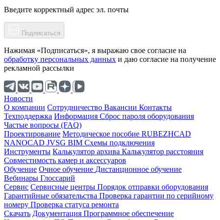
Введите корректный адрес эл. почты
Подписаться
Нажимая «Подписаться», я выражаю свое согласие на
обработку персональных данных
и даю согласие на получение
рекламной рассылки
Новости
О компании
Cотрудничество
Вакансии
Контакты
Техподдержка
Информация
Сброс пароля оборудования
Частые вопросы (FAQ)
Проектирование
Методическое пособие
RUBEZHCAD
NANOCAD
JVSG
BIM
Схемы подключения
Инструменты
Калькулятор архива
Калькулятор расстояния
Совместимость камер и аксессуаров
Обучение
Очное обучение
Дистанционное обучение
Вебинары
Глоссарий
Сервис
Сервисные центры
Порядок отправки оборудования
Гарантийные обязательства
Проверка гарантии по серийному
номеру
Проверка статуса ремонта
Скачать
Документация
Программное обеспечение