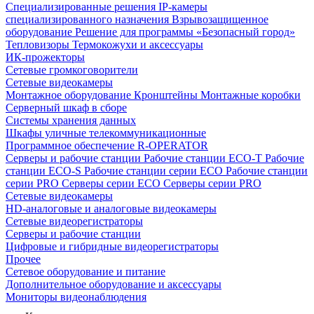
Специализированные решения
IP-камеры
специализированного назначения
Взрывозащищенное
оборудование
Решение для программы «Безопасный город»
Тепловизоры
Термокожухи и аксессуары
ИК-прожекторы
Сетевые громкоговорители
Сетевые видеокамеры
Монтажное оборудование
Кронштейны
Монтажные коробки
Серверный шкаф в сборе
Системы хранения данных
Шкафы уличные телекоммуникационные
Программное обеспечение R-OPERATOR
Серверы и рабочие станции
Рабочие станции ECO-T
Рабочие
станции ECO-S
Рабочие станции серии ECO
Рабочие станции
серии PRO
Серверы серии ECO
Серверы серии PRO
Сетевые видеокамеры
HD-аналоговые и аналоговые видеокамеры
Сетевые видеорегистраторы
Серверы и рабочие станции
Цифровые и гибридные видеорегистраторы
Прочее
Сетевое оборудование и питание
Дополнительное оборудование и аксессуары
Мониторы видеонаблюдения