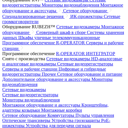
видеорегистраторы
Мониторы видеонаблюдения
Монтажное
оборудование и аксессуары
Сетевое оборудование
Специализированные решения
ИК-прожекторы
Сетевые
громкоговорители
Оборудование RUBEZH™
Сетевые видеокамеры
Монтажное
оборудование
Серверный шкаф в сборе
Системы хранения
данных
Шкафы уличные телекоммуникационные
Программное обеспечение R-OPERATOR
Серверы и рабочие
станции
Программное обеспечение
R-OPERATOR
ИНТЕГРАТОР
Снято с производства
Сетевые видеокамеры
HD-аналоговые
и аналоговые видеокамеры
Сетевые видеорегистраторы
Серверы и рабочие станции
Цифровые и гибридные
видеорегистраторы
Прочее
Сетевое оборудование и питание
Дополнительное оборудование и аксессуары
Мониторы
видеонаблюдения
Сетевые видеокамеры
Сетевые видеорегистраторы
Мониторы видеонаблюдения
Монтажное оборудование и аксессуары
Кронштейны,
адаптеры козырьки
Монтажные коробки
Сетевое оборудование
Коммутаторы
Пульты управления
Оптические трансиверы
Устройства грозозащиты
PoE-
инжекторы
Устройства для передачи сигнала