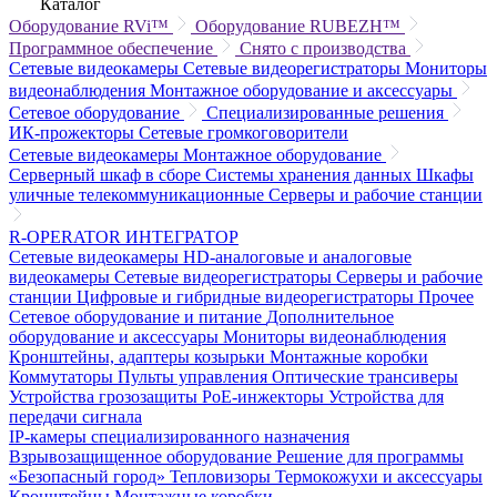
Каталог
Оборудование RVi™
Оборудование RUBEZH™
Программное обеспечение
Снято с производства
Сетевые видеокамеры
Сетевые видеорегистраторы
Мониторы
видеонаблюдения
Монтажное оборудование и аксессуары
Сетевое оборудование
Специализированные решения
ИК-прожекторы
Сетевые громкоговорители
Сетевые видеокамеры
Монтажное оборудование
Серверный шкаф в сборе
Системы хранения данных
Шкафы
уличные телекоммуникационные
Серверы и рабочие станции
R-OPERATOR
ИНТЕГРАТОР
Сетевые видеокамеры
HD-аналоговые и аналоговые
видеокамеры
Сетевые видеорегистраторы
Серверы и рабочие
станции
Цифровые и гибридные видеорегистраторы
Прочее
Сетевое оборудование и питание
Дополнительное
оборудование и аксессуары
Мониторы видеонаблюдения
Кронштейны, адаптеры козырьки
Монтажные коробки
Коммутаторы
Пульты управления
Оптические трансиверы
Устройства грозозащиты
PoE-инжекторы
Устройства для
передачи сигнала
IP-камеры специализированного назначения
Взрывозащищенное оборудование
Решение для программы
«Безопасный город»
Тепловизоры
Термокожухи и аксессуары
Кронштейны
Монтажные коробки